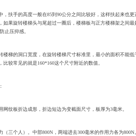
中，扶手的高度一般在85到90公分之间比较好，这样扶起来也更
，如果旋转楼梯头与尾超过一圈后，楼梯板与正方楼梯架之间最
以防止压抑感。
转楼梯的洞口宽度，在旋转楼梯尺寸标准里，最小的面积不能低
*110，比较常见的就是160*160这个尺寸附近的数值。
：
；用网纹板折边成形，折边短边为变截面尺寸，板厚为3毫米。
（三个人）。中部800N，两端进去300毫米的作用力各为800