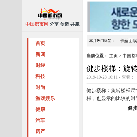
中国都市网
分享 创造 共赢
本月热门标签：
卡丝面膜
首页
班尼豆儿童童装，让孩子
新闻
当前位置：
主页
>
中国都
财经
健步楼梯：旋
科技
2019-10-28 10:11 - 查看：
时尚
健步楼梯：旋转楼梯尺
游戏娱乐
梯，也显示的比较的时
健
健康
汽车
房产