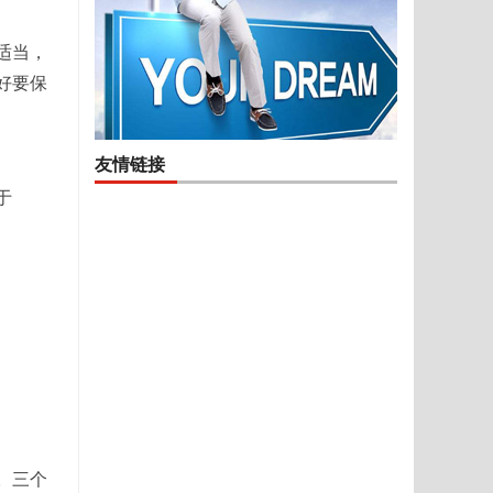
适当，
好要保
友情链接
于
N。三个