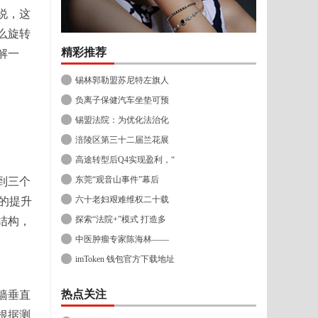
说，这
么旋转
精彩推荐
解一
锡林郭勒盟苏尼特左旗人
负离子保健汽车坐垫可预
锡盟法院：为优化法治化
涪陵区第三十二届兰花展
高途转型后Q4实现盈利，“
东莞“观音山事件”幕后
到三个
六十老妇艰难维权二十载
的提升
探索“法院+”模式 打造多
结构，
中医肿瘤专家陈海林——
imToken 钱包官方下载地址
热点关注
墙垂直
根据测