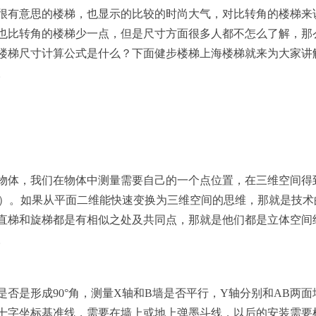
很有意思的楼梯，也显示的比较的时尚大气，对比转角的楼梯来
也比转角的楼梯少一点，但是尺寸方面很多人都不怎么了解，那
楼梯尺寸计算公式是什么？下面健步楼梯上海楼梯就来为大家讲
。
物体，我们在物体中测量需要自己的一个点位置，在三维空间得
轴）。如果从平面二维能快速变换为三维空间的思维，那就是技术
直梯和旋梯都是有相似之处及共同点，那就是他们都是立体空间
。
否是形成90°角，测量X轴和B墙是否平行，Y轴分别和AB两面
十字坐标基准线，需要在墙上或地上弹墨斗线，以后的安装需要