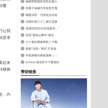
锡林郭勒盟苏尼特左旗人
粉覆
负离子保健汽车坐垫可预
锡盟法院：为优化法治化
涪陵区第三十二届兰花展
高途转型后Q4实现盈利，“
巧让我
东莞“观音山事件”幕后
就是准
六十老妇艰难维权二十载
探索“法院+”模式 打造多
中医肿瘤专家陈海林——
看起来
imToken 钱包官方下载地址
转楼梯
赞助链接
形，内