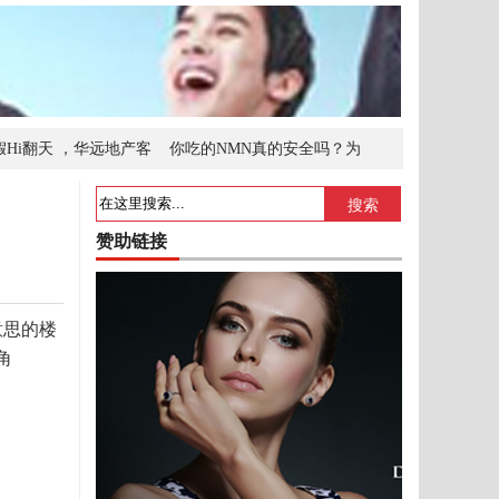
假Hi翻天 ，华远地产客
你吃的NMN真的安全吗？为
高级古典家具
悬壶济世 传承中医学经典
搜索
赞助链接
意思的楼
角