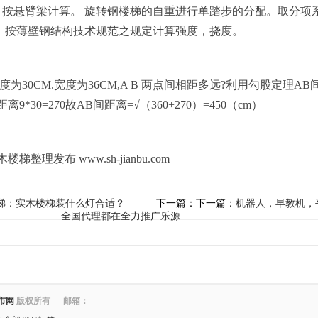
 。按悬臂梁计算。 旋转钢楼梯的自重进行单踏步的分配。取分项
力。 按薄壁钢结构技术规范之规定计算强度，挠度。
为30CM.宽度为36CM,A B 两点间相距多远?利用勾股定理AB
距离9*30=270故AB间距离=√（360+270）=450（cm）
理发布 www.sh-jianbu.com
梯：实木楼梯装什么灯合适？
下一篇：下一篇：
机器人，早教机，
全国代理都在全力推广乐源
市网
版权所有 邮箱：