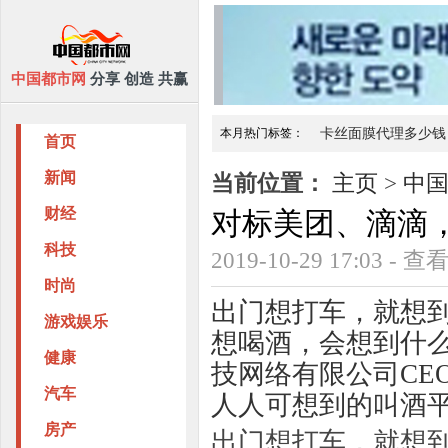
中国都市网
分享 创造 共赢
本月热门标签：
卡丝面膜代理多少钱
首页
你吃的NMN真的安全吗？为
班尼
新闻
当前位置：
主页
>
中
财经
对标美团、滴滴
科技
2019-10-29 17:03 - 
时尚
出门想打车，就想
游戏娱乐
想喝酒，会想到什么
健康
技网络有限公司CE
汽车
人人可想到的叫酒
房产
出门想打车，就想