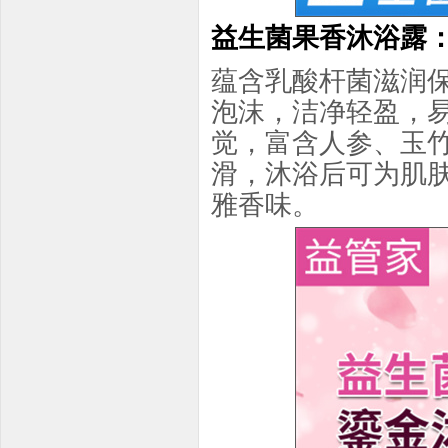
益生菌果香沐浴露
蕴含乳酸杆菌滋润
泡沫，洁净轻盈，
觉，富含人参、玉
滑，沐浴后可为肌
雅香味。