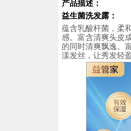
产品描述：
益生菌洗发露：
蕴含乳酸杆菌，柔
感。富含清爽头皮
的同时清爽飘逸。
漾发丝，让秀发轻