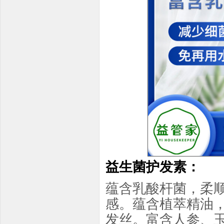
益生菌护发素：
蕴含乳酸杆菌，柔
感。蕴含植萃精油
发丝。富含人参、