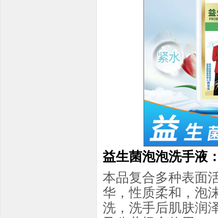
益生菌泡泡洗手液
本品复合多种表面
华，性质柔和，泡
洗，洗手后肌肤润