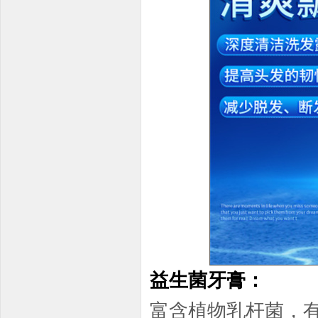
益生菌牙膏：
富含植物乳杆菌，