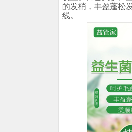
的发梢，丰盈蓬松
线。