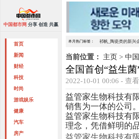
中国都市网
分享 创造 共赢
本月热门标签：
祁帆_陶瓷类的新兴
首页
中国山西首届驼奶文化节
【勇担国
新闻
当前位置：
主页
>
中
财经
全国首创“益生菌
科技
2022-10-01 00:06 - 
时尚
益管家生物科技有
游戏娱乐
销售为一体的公司
健康
益管家生物科技有
汽车
理念，凭借鲜明的
房产
益管家生物科技有