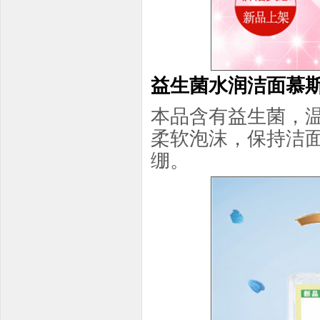
益生菌水润洁面慕
本品含有益生菌，
柔软泡沫，保持洁
绷。