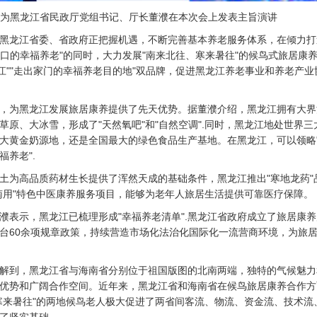
为黑龙江省民政厅党组书记、厅长董濮在本次会上发表主旨演讲
黑龙江省委、省政府正把握机遇，不断完善基本养老服务体系，在倾力打
家门口的幸福养老"的同时，大力发展"南来北往、寒来暑往"的候鸟式旅居康
龙江""走出家门的幸福养老目的地"双品牌，促进黑龙江养老事业和养老产业
，为黑龙江发展旅居康养提供了先天优势。据董濮介绍，黑龙江拥有大界
草原、大冰雪，形成了"天然氧吧"和"自然空调".同时，黑龙江地处世界三
大黄金奶源地，还是全国最大的绿色食品生产基地。在黑龙江，可以领略
福养老".
土为高品质药材生长提供了浑然天成的基础条件，黑龙江推出"寒地龙药"
南用"特色中医康养服务项目，能够为老年人旅居生活提供可靠医疗保障。
濮表示，黑龙江已梳理形成"幸福养老清单".黑龙江省政府成立了旅居康
台60余项规章政策，持续营造市场化法治化国际化一流营商环境，为旅
解到，黑龙江省与海南省分别位于祖国版图的北南两端，独特的气候魅力
优势和广阔合作空间。近年来，黑龙江省和海南省在候鸟旅居康养合作方
寒来暑往"的两地候鸟老人极大促进了两省间客流、物流、资金流、技术流