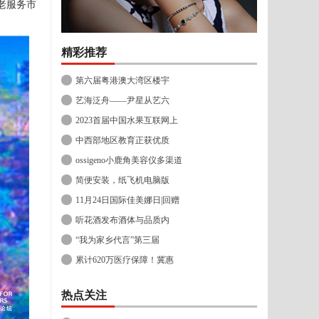
老服务市
精彩推荐
第六届粤港澳大湾区楼宇
艺海泛舟——尹星从艺六
2023首届中国水果互联网上
中西部地区教育正获优质
ossigeno小鹿角美容仪多渠道
简便安装，纸飞机电脑版
11月24日国际佳美娜日|回赠
听花酒发布酒体与品质内
“我为家乡代言”第三届
累计620万医疗保障！冀惠
热点关注