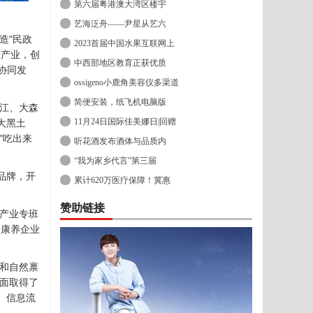
第六届粤港澳大湾区楼宇
艺海泛舟——尹星从艺六
造"民政
2023首届中国水果互联网上
养产业，创
中西部地区教育正获优质
协同发
ossigeno小鹿角美容仪多渠道
简便安装，纸飞机电脑版
江、大森
11月24日国际佳美娜日|回赠
大黑土
"吃出来
听花酒发布酒体与品质内
“我为家乡代言”第三届
品牌，开
累计620万医疗保障！冀惠
赞助链接
养产业专班
居康养企业
和自然禀
面取得了
、信息流