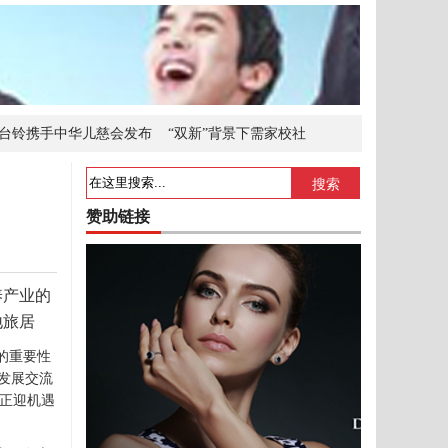
台铃携手中华儿慈会发布
“双新”背景下需家校社
仪式启动
抢到即赚到!VCC即将上线
搜索
赞助链接
养产业的
地旅居
的重要性
发展交流
正迎机遇