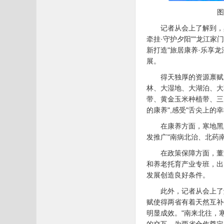
图
记者从会上了解到，
牵挂·守护夕阳""龙江
新打造"旅居康养·乐享
展。
得天独厚的资源禀赋
林、大湿地、大湖泊、大
带、黄金玉米种植带、三
的康养",感受"舌尖上的幸
在康养方面，寒地黑
发推广"南病北治、北药
在政策保障方面，董
和养老托育产业专班，出
发展创造良好条件。
此外，记者从会上了
赋使得两省有着天然互补
明显成效。"南来北往，