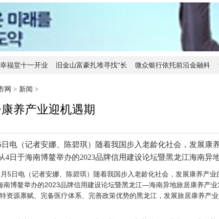
幸福堂十一开业
旧金山富豪扎堆寻找“长
微众银行依托前沿金融科
军
科技助力六一儿童节阅读
陈朝明 荣获由南典传媒主
大明宫复建
市网
>
新闻
>
居康养产业迎机遇期
月5日电（记者安娜、陈碧琪）随着我国步入老龄化社会，发展康
从4日于海南博鳌举办的2023品牌信用建设论坛暨黑龙江海南异
2月5日电（记者安娜、陈碧琪）随着我国步入老龄化社会，发展康养产业
海南博鳌举办的2023品牌信用建设论坛暨黑龙江—海南异地旅居康养产业
特资源禀赋、完备医疗体系、完善政策优势的黑龙江，发展旅居康养产业