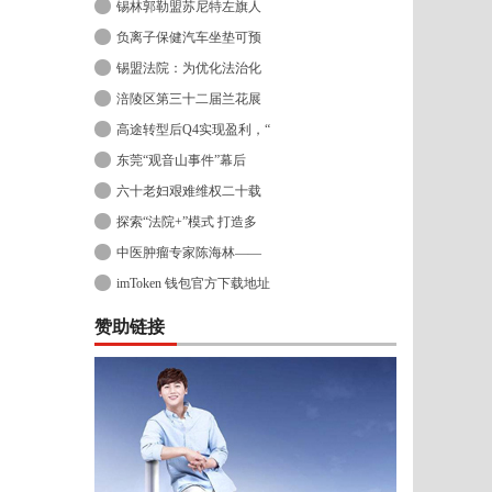
锡林郭勒盟苏尼特左旗人
负离子保健汽车坐垫可预
锡盟法院：为优化法治化
涪陵区第三十二届兰花展
高途转型后Q4实现盈利，“
东莞“观音山事件”幕后
六十老妇艰难维权二十载
探索“法院+”模式 打造多
中医肿瘤专家陈海林——
imToken 钱包官方下载地址
赞助链接