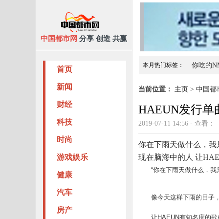
中国都市网
分享 创造 共赢
本月热门标签：
你吃的N
首页
臻色调加盟靠谱吗？想知
新闻
当前位置：
主页
>
中国都
财经
HAEUN发行单曲
科技
2019-07-11 14:56 - 查看：
时尚
你在下雨天做什么，我
游戏娱乐
现在脑海中的人 让HA
“你在下雨天做什么，我只想
健康
汽车
像今天这样下雨的日子，
房产
让HAEUN有知名度的歌曲《热