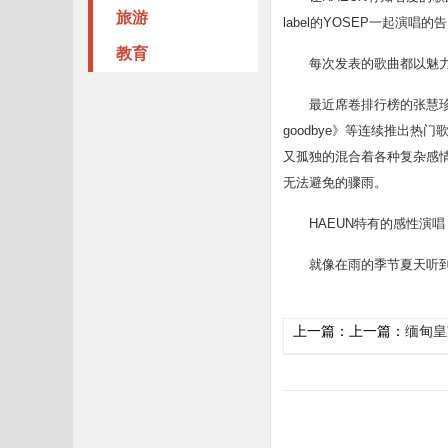
旅游
label的YOSEP一起演
教育
每次发表的歌曲都以魅力四
最近席卷排行榜的张慧珍和尹敏洙(
goodbye》等连续推出热门
又孤独的混合着各种复杂感情
无法避免的骤雨。
HAEUN特有的感性演唱《R
就像在雨的季节夏天听到
上一篇：上一篇：
缅甸皇