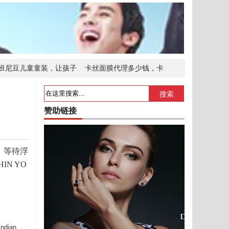
班尼豆儿童童装，让孩子
卡丝面膜代理多少钱，卡
承中医学经典
DeFi、科技、商业，从路演
搜索
赞助链接
，等待浮
N YO
ian