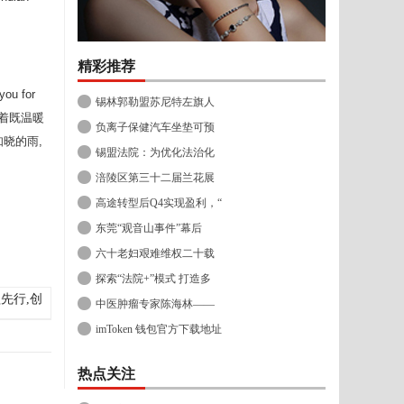
精彩推荐
u for
锡林郭勒盟苏尼特左旗人
听着既温暖
负离子保健汽车坐垫可预
晓的雨,
锡盟法院：为优化法治化
涪陵区第三十二届兰花展
高途转型后Q4实现盈利，“
东莞“观音山事件”幕后
六十老妇艰难维权二十载
探索“法院+”模式 打造多
先行,创
中医肿瘤专家陈海林——
imToken 钱包官方下载地址
热点关注