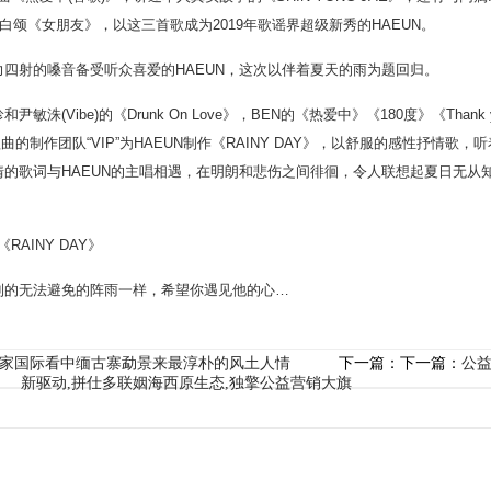
唱的告白颂《女朋友》，以这三首歌成为2019年歌谣界超级新秀的HAEUN。
射的嗓音备受听众喜爱的HAEUN，这次以伴着夏天的雨为题回归。
Vibe)的《Drunk On Love》，BEN的《热爱中》《180度》《Thank yo
歌曲的制作团队“VIP”为HAEUN制作《RAINY DAY》，以舒服的感性抒情歌，
的歌词与HAEUN的主唱相遇，在明朗和悲伤之间徘徊，令人联想起夏日无从知
AINY DAY》
的无法避免的阵雨一样，希望你遇见他的心…
家国际看中缅古寨勐景来最淳朴的风土人情
下一篇：下一篇：
公益
新驱动,拼仕多联姻海西原生态,独擎公益营销大旗