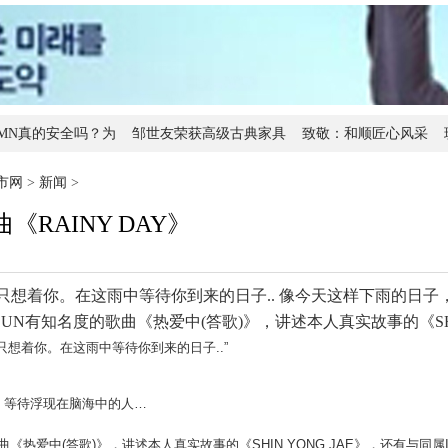
MN真的安全吗？为
邹世友荣获高级古典家具
致敬：和顺匠心风采
暑假Hi翻天 ，华远地产客
备受家长好评，鲸鱼小班
悬壶济世 传
市网
>
新闻
>
《RAINY DAY》
只想着你。在这雨中等待你到来的日子.. 像今天这样下雨的日子
EUN有知名度的歌曲《热爱中(答歌)》，讲述本人真实故事的《SHI
着你。在这雨中等待你到来的日子..”
等待浮现在脑海中的人…
爱中(答歌)》，讲述本人真实故事的《SHIN YONG JAE》，还有与同属Ind