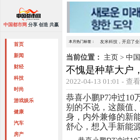
中国都市网
分享 创造 共赢
本月热门标签：
友米科技，开启了全
首页
最爱保妥适，进口瘦脸针
MQ STU
新闻
当前位置：
主页
>
中
财经
不愧是种草大户，
科技
2022-04-13 01:01 - 
时尚
恭喜小鹏P7冲过1
游戏娱乐
别的不说，这颜值
健康
身，内外兼修的新
汽车
舒心，想入手新能
房产