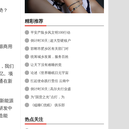
势？
精彩推荐
平安产险乡风文明100行动
倒计时30天 | 超大型硬核户
源商用
邯郸市肥乡区有关部门对
统筹城乡发展，服务百姓
让天下没有难睡的觉
展，我们
论述《世界睡眠日元宇宙
亿。项
通在新
扛起使命践行责任 云南中
倒计时30天 | 高尔夫行业盛
为“国货之光”点灯，为
新能源
《瞌睡C优眠》 俱乐部
研发中
造能
热点关注