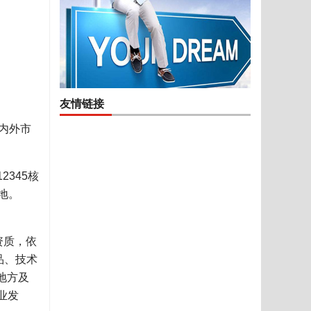
友情链接
内外市
345核
地。
资质，依
品、技术
地方及
业发