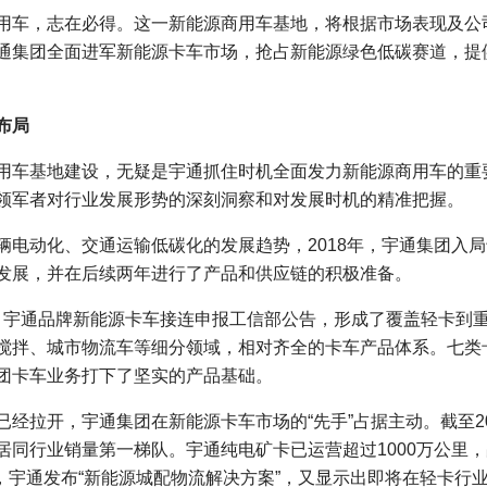
车，志在必得。这一新能源商用车基地，将根据市场表现及公
通集团全面进军新能源卡车市场，抢占新能源绿色低碳赛道，提
布局
车基地建设，无疑是宇通抓住时机全面发力新能源商用车的重
领军者对行业发展形势的深刻洞察和对发展时机的精准把握。
动化、交通运输低碳化的发展趋势，2018年，宇通集团入局
发展，并在后续两年进行了产品和供应链的积极准备。
年，宇通品牌新能源卡车接连申报工信部公告，形成了覆盖轻卡到
搅拌、城市物流车等细分领域，相对齐全的卡车产品体系。七类
团卡车业务打下了坚实的产品基础。
拉开，宇通集团在新能源卡车市场的“先手”占据主动。截至20
居同行业销量第一梯队。宇通纯电矿卡已运营超过1000万公里
月，宇通发布“新能源城配物流解决方案”，又显示出即将在轻卡行