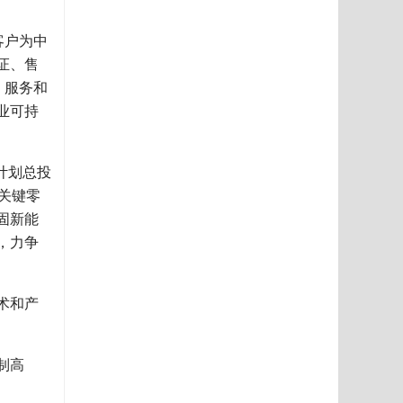
客户为中
证、售
、服务和
业可持
计划总投
关键零
固新能
，力争
术和产
制高