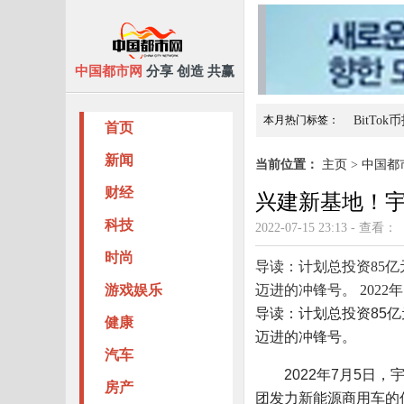
中国都市网
分享 创造 共赢
本月热门标签：
BitTo
首页
環球名媛大賽北京賽区新
新闻
当前位置：
主页
>
中国都
财经
兴建新基地！
科技
2022-07-15 23:13 - 查看：
时尚
导读：计划总投资85
游戏娱乐
迈进的冲锋号。 202
导读：计划总投资85
健康
迈进的冲锋号。
汽车
2022年7月5日，
房产
团发力新能源商用车的