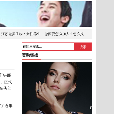
江苏微美生物：女性养生
微商要怎么加人？怎么找
 斯沃德不锈钢
山西右玉力扩“朋友圈”
搜索
赞助链接
车头部
式，正式
车头部
明宇通集