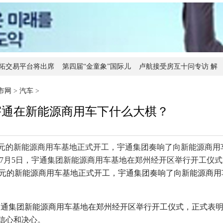
k币拓交易平台将出席
第四届“金童象”国际儿
卢航接受房互十问专访 解
WCAA夏季电子竞技挑战赛—
仁和益阳春是真的吗？仁
匠心造永恒
市网
>
汽车
>
宇通在新能源商用车下什么大棋？
亿元的新能源商用车基地正式开工，宇通集团奏响了向新能源商用
2年7月5日，宇通集团新能源商用车基地在郑州经开区举行开工仪
亿元的新能源商用车基地正式开工，宇通集团奏响了向新能源商用
宇通集团新能源商用车基地在郑州经开区举行开工仪式，正式表
信心和决心。