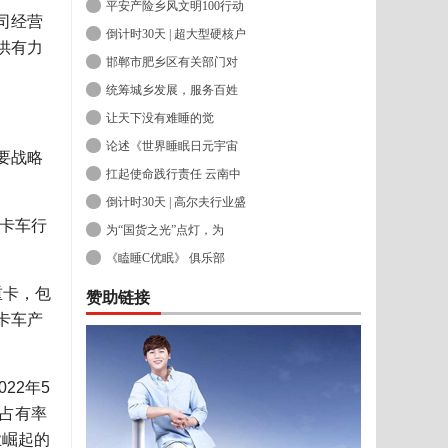
平安产险乡风文明100行动
司经营
倒计时30天 | 超大型硬核户
供有力
邯郸市肥乡区有关部门对
统筹城乡发展，服务百姓
让天下没有难睡的觉
论述《世界睡眠日元宇宙
要战略
扛起使命践行责任 云南中
倒计时30天 | 高尔夫行业盛
卡车行
为“国货之光”点灯，为
《瞌睡C优眠》 俱乐部
重卡，包
赞助链接
卡车产
22年5
，占有率
业崛起的