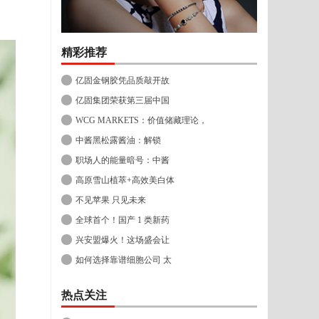
精彩推荐
亿固金钢胶凭品质敲开故
亿固集团荣获第三届中国
WCG MARKETS：价值储藏理论，
中酱黑松露酱油：解锁
职场人的能量暗号：中酱
高原雪山植萃+高效美白体
不见苹果 只见未来
全球首个！国产 1 类新药
兴安盟爆火！这场盛会让
如何选择靠谱细胞公司 太
热点关注