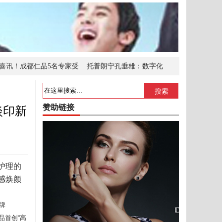
喜讯！成都仁品5名专家受
托普朗宁孔垂雄：数字化
2025旅型西服发布盛典
江西鸿音教育咨询有限公
搜索
赞助链接
淡印新
护理的
光感焕颜
牌
品首创“高