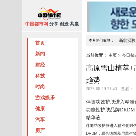
中国都市网
分享 创造 共赢
本月热门标签：
新能源换
首页
价值1700万好莱坞蝙蝠战
新闻
当前位置：
主页
>
今日都
财经
高原雪山植萃+
科技
趋势
时尚
2025-08-19 21:40 - 查看：
游戏娱乐
伴随功效护肤进入精准
健康
功能性护肤品牌DRDM，
精华液
汽车
伴随功效护肤进入精准化时
房产
DRDM，联合德国慕尼黑生物研究