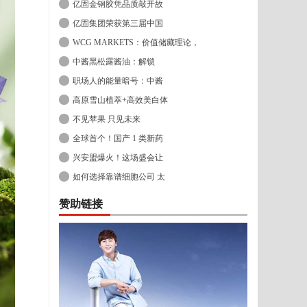
亿固金钢胶凭品质敲开故
亿固集团荣获第三届中国
WCG MARKETS：价值储藏理论，
中酱黑松露酱油：解锁
职场人的能量暗号：中酱
高原雪山植萃+高效美白体
不见苹果 只见未来
全球首个！国产 1 类新药
兴安盟爆火！这场盛会让
如何选择靠谱细胞公司 太
赞助链接