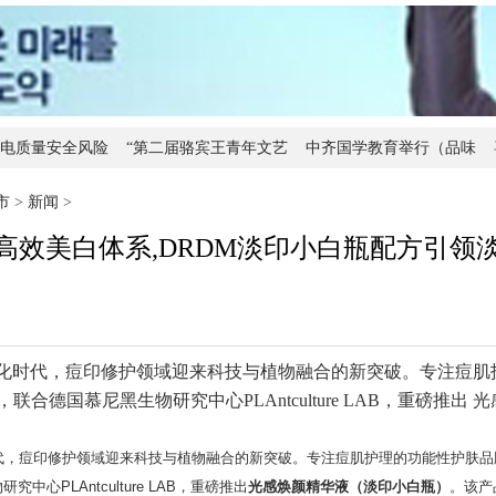
电质量安全风险
“第二届骆宾王青年文艺
中齐国学教育举行（品味
车
彰显党员本色 不负使命担
数字素养，教师与教育高
VICUTU 
市
>
新闻
>
高效美白体系,DRDM淡印小白瓶配方引领
化时代，痘印修护领域迎来科技与植物融合的新突破。专注痘肌
联合德国慕尼黑生物研究中心PLAntculture LAB，重磅推出 
代，痘印修护领域迎来科技与植物融合的新突破。专注痘肌护理的功能性护肤品
中心PLAntculture LAB，重磅推出
光感焕颜精华液（淡印小白瓶）
。该产