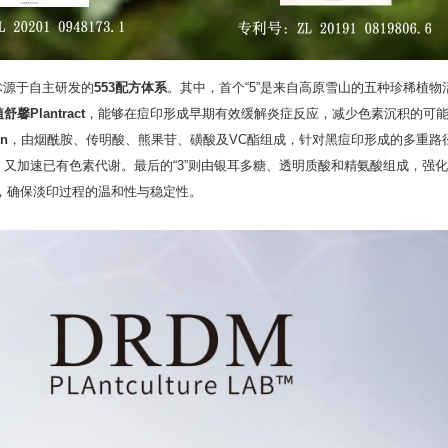
术源于自主研发的
553配方体系
。其中，首个“5”是来自高原雪山的五种珍稀植物
舒馨Plantract
，能够在痘印形成早期有效缓解炎症反应，减少色素沉积的可
in
，由烟酰胺、传明酸、熊果苷、磺酸及VC酯组成，针对黑痘印形成的多重路
又加速已有色素代谢。最后的“3”则由银耳多糖、透明质酸和精氨酸组成，强
，确保淡印过程的温和性与稳定性。